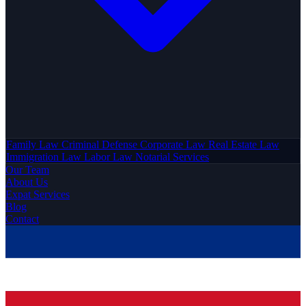
Family Law
Criminal Defense
Corporate Law
Real Estate Law
Immigration Law
Labor Law
Notarial Services
Our Team
About Us
Expat Services
Blog
Contact